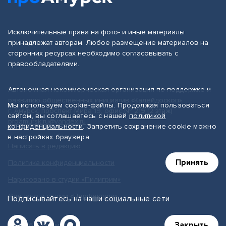
Исключительные права на фото- и иные материалы
принадлежат авторам. Любое размещение материалов на
сторонних ресурсах необходимо согласовывать с
правообладателями.
Автономная некоммерческая организация по поддержке и
развитию общественных инициатив «Калейдоскоп»
Мы используем cookie-файлы. Продолжая пользоваться
г. Амурск, проспект Мира 19, офис № 219 (2 этаж)
сайтом, вы соглашаетесь с нашей
политикой
proamursk.ru@yandex.ru
конфиденциальности
. Запретить сохранение cookie можно
в настройках браузера.
Написать в редакцию
Принять
Политика конфиденциальности
Нарисовано в студии «Пилигрим»
Сделано в студии «Перфектура»
Подписывайтесь на наши социальные сети
Закрыть
© 2026, ПроАмурск