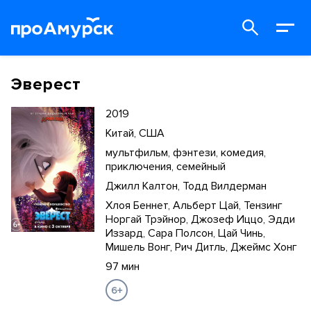
Эверест
2019
Китай, США
мультфильм, фэнтези, комедия,
приключения, семейный
Джилл Калтон, Тодд Вилдерман
Хлоя Беннет, Альберт Цай, Тензинг
Норгай Трэйнор, Джозеф Иццо, Эдди
Иззард, Сара Полсон, Цай Чинь,
Мишель Вонг, Рич Дитль, Джеймс Хонг
97 мин
6+